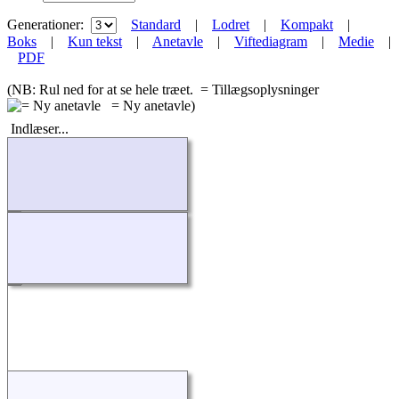
Generationer:
Standard
|
Lodret
|
Kompakt
|
Boks
|
Kun tekst
|
Anetavle
|
Viftediagram
|
Medie
|
PDF
(NB: Rul ned for at se hele træet.
= Tillægsoplysninger
= Ny anetavle)
Indlæser...