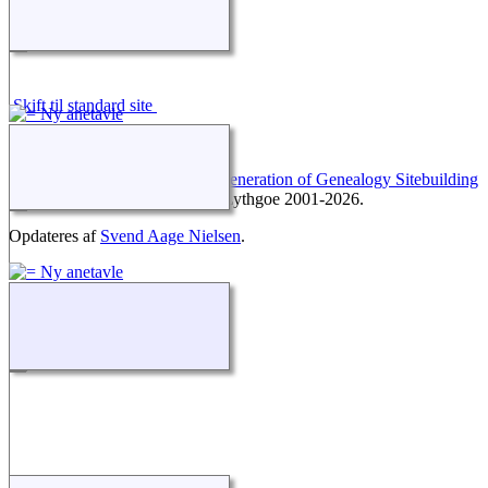
Skift til standard site
Webstedet drives af
The Next Generation of Genealogy Sitebuilding
©, v. 12.0.2, forfattet af Darrin Lythgoe 2001-2026.
Opdateres af
Svend Aage Nielsen
.