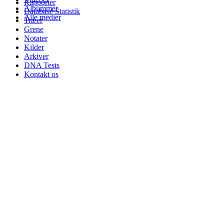
Rapporter
Albummer
Database Statistik
Alle medier
Træer
Grene
Notater
Kilder
Arkiver
DNA Tests
Kontakt os