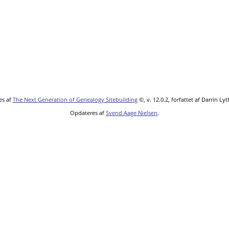
es af
The Next Generation of Genealogy Sitebuilding
©, v. 12.0.2, forfattet af Darrin L
Opdateres af
Svend Aage Nielsen
.