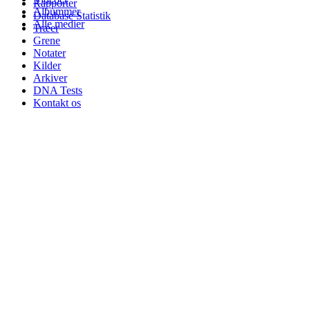
Rapporter
Albummer
Database Statistik
Alle medier
Træer
Grene
Notater
Kilder
Arkiver
DNA Tests
Kontakt os