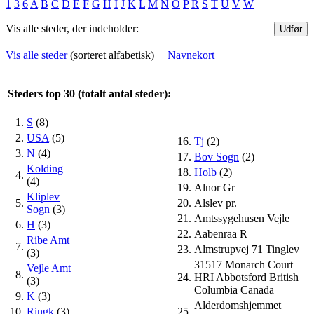
1
3
6
A
B
C
D
E
F
G
H
I
J
K
L
M
N
O
P
R
S
T
U
V
W
Vis alle steder, der indeholder:
Vis alle steder
(sorteret alfabetisk) |
Navnekort
Steders top 30 (totalt antal steder):
1.
S
(8)
2.
USA
(5)
16.
Tj
(2)
3.
N
(4)
17.
Bov Sogn
(2)
Kolding
18.
Holb
(2)
4.
(4)
19.
Alnor Gr
Kliplev
5.
20.
Alslev pr.
Sogn
(3)
21.
Amtssygehusen Vejle
6.
H
(3)
22.
Aabenraa R
Ribe Amt
7.
23.
Almstrupvej 71 Tinglev
(3)
31517 Monarch Court
Vejle Amt
8.
24.
HRI Abbotsford British
(3)
Columbia Canada
9.
K
(3)
Alderdomshjemmet
10.
Ringk
(3)
25.