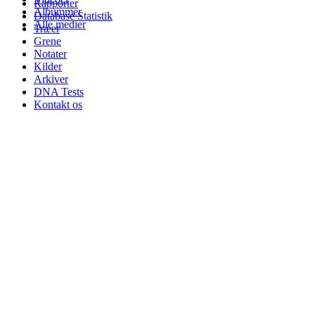
Rapporter
Albummer
Database Statistik
Alle medier
Træer
Grene
Notater
Kilder
Arkiver
DNA Tests
Kontakt os