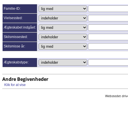
Familie-ID:
Vielsessted:
Ægteskabet indgået:
Skilsmissested:
Skilsmisse år:
Ægteskabstype:
Andre Begivenheder
Klik for at vise
Webstedet driv