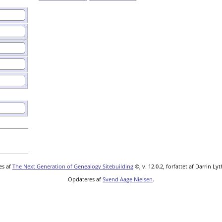
es af
The Next Generation of Genealogy Sitebuilding
©, v. 12.0.2, forfattet af Darrin L
Opdateres af
Svend Aage Nielsen
.